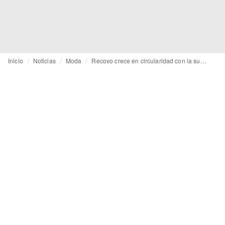
Inicio
Noticias
Moda
Recovo crece en circularidad con la suma del cuero de caqui valenciano de Persiskin