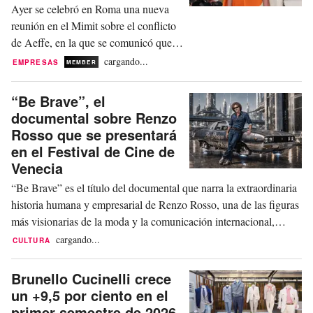
Ayer se celebró en Roma una nueva
reunión en el Mimit sobre el conflicto
de Aeffe, en la que se comunicó que la
familia Ferretti, actual propietaria del
cargando...
EMPRESAS
MEMBER
grupo, ha presentado, junto con
Invitalia, el Fondo Oxy y un socio
“Be Brave”, el
industrial chino, una oferta vinculante
documental sobre Renzo
para el relanzamiento de la empresa.
Rosso que se presentará
La operación, valorada en un total de...
en el Festival de Cine de
Venecia
“Be Brave” es el título del documental que narra la extraordinaria
historia humana y empresarial de Renzo Rosso, una de las figuras
más visionarias de la moda y la comunicación internacional,
fundador y presidente del Grupo Otb. Así se puede leer en la web
cargando...
CULTURA
de la Bienal de Venecia. La película, de 90 minutos de duración,
se presentará en la secci...
Brunello Cucinelli crece
un +9,5 por ciento en el
primer semestre de 2026