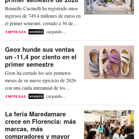
Brunello Cucinelli ha registrado unos
ingresos de 749,4 millones de euros en
el primer semestre, cerrado a 30 de
junio, lo que supone un crecimiento
cargando...
EMPRESAS
MEMBER
del +13,3 por ciento a tipos de cambio
constantes, y del +9,5 por ciento a
Geox hunde sus ventas
tipos de cambio corrientes. El canal
un -11,4 por ciento en el
retail, según un comunicado, ha
primer semestre
registrado un aumento del +19,3 por
Geox ha cerrado los seis primeros
ciento a tipos de...
meses de su nuevo ejercicio de 2026
con una caída interanual de los
ingresos del -11,4 por ciento (del -8,8
cargando...
EMPRESAS
MEMBER
por ciento a perímetro constante), hasta
los 270 millones de euros, y con un
La feria Maredamare
Ebitda ajustado de 13 millones, frente
crece en Florencia: más
a los 9 millones del mismo periodo del
marcas, más
año anterior. “Geox se ha enfrentado a
compradores y mayor