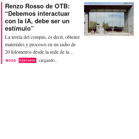
instituciones formativas del país en el
Renzo Rosso de OTB:
Campus Valore Italia - Mind Milano
“Debemos interactuar
Innovation District, con el objetivo de
con la IA, debe ser un
crear una red extendida capaz de
estímulo”
proyectar hacia el futuro...
La teoría del compás, es decir, obtener
materiales y procesos en un radio de
20 kilómetros desde la sede de la
empresa, es al made in Italy lo que la
cargando...
MODA
FEATURED
inteligencia artificial y la innovación
son a la competitividad y al
crecimiento de la industria de la moda
y sus marcas. Así podría resumirse la
estrategia de Staff International, la
plataforma de...