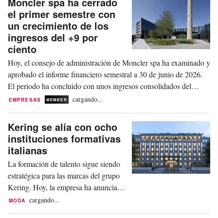
Moncler spa ha cerrado
el primer semestre con
un crecimiento de los
ingresos del +9 por
ciento
Hoy, el consejo de administración de Moncler spa ha examinado y
aprobado el informe financiero semestral a 30 de junio de 2026.
El periodo ha concluido con unos ingresos consolidados del
grupo de 1.289 miles de millones, lo que supone un crecimiento
cargando...
EMPRESAS
MEMBER
del +9 por ciento a tipos de cambio constantes (+5 por ciento a
tipos de cambio corrientes) en...
Kering se alía con ocho
instituciones formativas
italianas
La formación de talento sigue siendo
estratégica para las marcas del grupo
Kering. Hoy, la empresa ha anunciado
la firma de los primeros memorandos
cargando...
MODA
de entendimiento con ocho