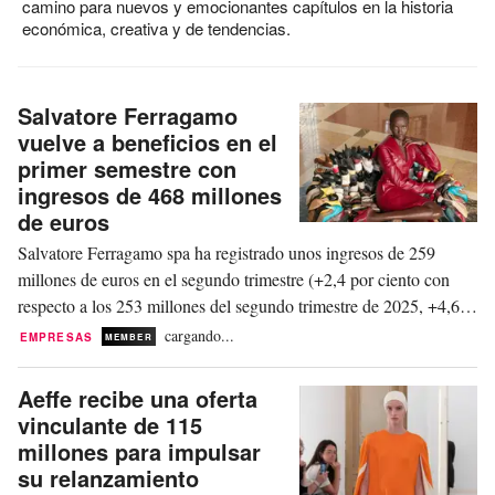
camino para nuevos y emocionantes capítulos en la historia
económica, creativa y de tendencias.
Salvatore Ferragamo
vuelve a beneficios en el
primer semestre con
ingresos de 468 millones
de euros
Salvatore Ferragamo spa ha registrado unos ingresos de 259
millones de euros en el segundo trimestre (+2,4 por ciento con
respecto a los 253 millones del segundo trimestre de 2025, +4,6
por ciento a tipos de cambio constantes y +2,4 por ciento a tipos
cargando...
EMPRESAS
MEMBER
de cambio corrientes). Los ingresos consolidados del primer
semestre de 2026 han ascendido a...
Aeffe recibe una oferta
vinculante de 115
millones para impulsar
su relanzamiento