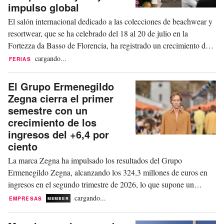
un mercado...
impulso global
El salón internacional dedicado a las colecciones de beachwear y
resortwear, que se ha celebrado del 18 al 20 de julio en la
Fortezza da Basso de Florencia, ha registrado un crecimiento del
+70 por ciento de compradores extranjeros con respecto a la
cargando...
FERIAS
edición anterior, pasando de 302 a 579. Estos se distribuyeron en
227 asistentes el sábado, 247...
El Grupo Ermenegildo
Zegna cierra el primer
semestre con un
crecimiento de los
ingresos del +6,4 por
ciento
La marca Zegna ha impulsado los resultados del Grupo
Ermenegildo Zegna, alcanzando los 324,3 millones de euros en
ingresos en el segundo trimestre de 2026, lo que supone un
aumento del +16,9 por ciento (+16,5 por ciento en términos
cargando...
EMPRESAS
MEMBER
orgánicos). En el segundo trimestre de 2026, los ingresos del
grupo han aumentado hasta los 517,1 millones de...