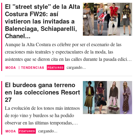
estratégica dentro de los surtidos de
El "street style" de la Alta
temporada y un motor clave para las
Costura FW26: así
ventas. La temporada Resort 27 ha
vistieron las invitadas a
confirmado esta relevancia con una
Balenciaga, Schiaparelli,
amplia propuesta de diseños de lujo,...
Chanel...
Aunque la Alta Costura es célebre por ser el escenario de las
creaciones más teatrales y espectaculares de la moda, las
asistentes que se dieron cita en las calles durante la pasada edición
han exhibido un estilo propio igualmente deslumbrante. Haciendo
cargando...
|
MODA
TENDENCIAS
FEATURED
caso omiso de la intensa ola de calor, conocida localmente como
La Canicule, han acaparado...
El burdeos gana terreno
en las colecciones Resort
27
La evolución de los tonos más intensos
de rojo vino y burdeos se ha podido
observar en las últimas temporadas,
desde Resort 26, SS26, Pre-Fall y FW
cargando...
MODA
FEATURED