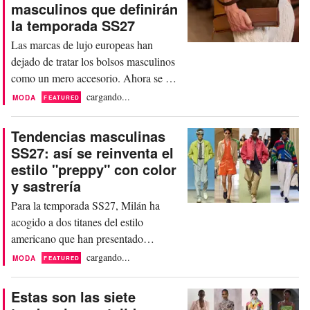
masculinos que definirán
la temporada SS27
Las marcas de lujo europeas han
dejado de tratar los bolsos masculinos
como un mero accesorio. Ahora se han
convertido en una categoría
cargando...
MODA
FEATURED
fundamental, con un precio inferior al
de la ropa, pero que sigue ofreciendo
Tendencias masculinas
el estatus, la artesanía y el atractivo de
SS27: así se reinventa el
una pieza de declaración que buscan
estilo "preppy" con color
los consumidores de lujo. Su prestigio
y sastrería
es innegable, y...
Para la temporada SS27, Milán ha
acogido a dos titanes del estilo
americano que han presentado
diferentes versiones hipercoloridas de
cargando...
MODA
FEATURED
la moda preppy. Thom Browne ha
reinventado el estilo preppy
Estas son las siete
universitario, ejecutando su