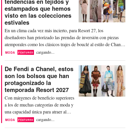
tendencias en tejidos y
característico estilo de sastrería en
estampados que hemos
vivos tejidos de madrás, seersucker de
visto en las colecciones
nailon técnico y lanas con estampados
estivales
gráficos...
En un clima cada vez más incierto, para Resort 27, los
diseñadores han priorizado las prendas de inversión con piezas
atemporales como los clásicos trajes de bouclé al estilo de Chanel.
Aparte de algunos jerséis de aire juvenil y divertido, las
cargando...
MODA
FEATURED
colecciones se han centrado en la versatilidad. Las piezas abarcan
desde cuadros de estilo preppy...
De Fendi a Chanel, estos
son los bolsos que han
protagonizado la
temporada Resort 2027
Con márgenes de beneficio superiores
a los de muchas categorías de moda y
una capacidad única para atraer al
consumidor, los bolsos se han
cargando...
MODA
FEATURED
consolidado como una pieza