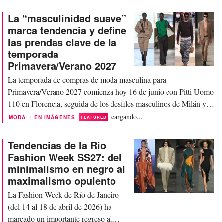
26, y se mantiene como un pilar para
Resort 27. Los diseñadores están
La “masculinidad suave”
utilizando principalmente estos tonos
marca tendencia y define
en combinación con otros colores,
las prendas clave de la
como alternativa al negro. O casi como
temporada
si se tratara de...
Primavera/Verano 2027
La temporada de compras de moda masculina para
Primavera/Verano 2027 comienza hoy 16 de junio con Pitti Uomo
110 en Florencia, seguida de los desfiles masculinos de Milán y
París. Uno de los temas que definen la temporada es el auge
cargando...
|
MODA
EN IMÁGENES
FEATURED
continuo de una masculinidad “más suave”, una estética que se
aleja del estilismo rígido y abiertamente agresivo...
Tendencias de la Rio
Fashion Week SS27: del
minimalismo en negro al
maximalismo opulento
La Fashion Week de Río de Janeiro
(del 14 al 18 de abril de 2026) ha
marcado un importante regreso al