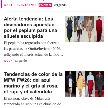
calendario de la moda brasileña tras
cargando...
|
MODA
EN IMÁGENES
FEATURED
una década de ausencia, con el
objetivo de reposicionar la ciudad
Alerta tendencia: Los
como un centro de moda internacional
diseñadores apuestan
y atraer a compradores de todo el
por el peplum para una
mundo. Para optimizar el calendario
silueta esculpida
nacional y reducir solapamientos,...
El peplum ha regresado con fuerza a
las pasarelas de Otoño/Invierno 2026,
reflejando el interés actual de la moda
por las cinturas esculpidas y el
cargando...
MODA
volumen controlado en las caderas. En
lugar de las versiones con volantes y
Tendencias de color de la
abiertamente femeninas asociadas a la
MFW FW26: del azul
década de 2010, las interpretaciones de
marino y el gris al rosa,
esta temporada han presentado un aire
el rojo y el caléndula
más ní...
El mensaje clave de Milán esta
temporada ha sido una celebración de