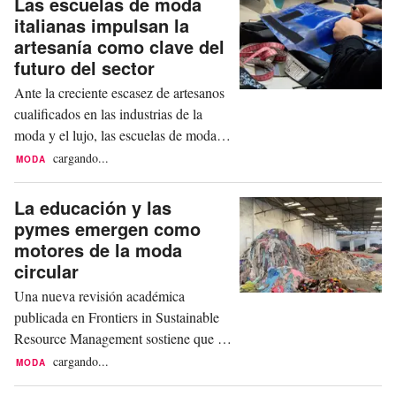
Las escuelas de moda
italianas impulsan la
artesanía como clave del
futuro del sector
Ante la creciente escasez de artesanos
cualificados en las industrias de la
moda y el lujo, las escuelas de moda
italianas están posicionando la
cargando...
MODA
artesanía en el centro de sus programas
educativos. Un análisis reciente de la
La educación y las
revista nss destaca cómo instituciones
pymes emergen como
como la Accademia Costume & Moda,
motores de la moda
NABA e IUAD están combinando
circular
técnicas...
Una nueva revisión académica
publicada en Frontiers in Sustainable
Resource Management sostiene que la
transformación de los residuos de la
cargando...
MODA
moda y los textiles en recursos valiosos