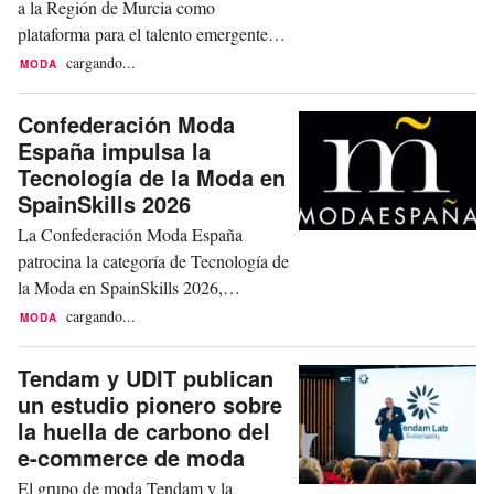
a la Región de Murcia como
plataforma para el talento emergente de
la moda tras el éxito de su primera
cargando...
MODA
edición, celebrada el 18 de abril en el
Auditorio y Centro de Congresos
Confederación Moda
Víctor Villegas. Organizado por la
España impulsa la
Consejería de Turismo, Cultura,
Tecnología de la Moda en
Juventud y Deportes de la región a
SpainSkills 2026
través del Instituto de las...
La Confederación Moda España
patrocina la categoría de Tecnología de
la Moda en SpainSkills 2026,
reforzando así la formación profesional
cargando...
MODA
como pilar estratégico para la industria
de la moda española. La competición
Tendam y UDIT publican
nacional, financiada por el Ministerio
un estudio pionero sobre
de Educación, Formación Profesional
la huella de carbono del
y Deportes y cofinanciada por el
e-commerce de moda
Fondo Social Europeo, se...
El grupo de moda Tendam y la