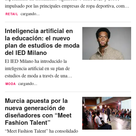
impulsado por las principales empresas de ropa deportiva, como
Adidas, Nike y Puma. Esta expansión se ha visto impulsada por la
cargando...
RETAIL
innovación en el retail digital, el compromiso global de los
aficionados y la creciente...
Inteligencia artificial en
la educación: el nuevo
plan de estudios de moda
del IED Milano
El IED Milano ha introducido la
inteligencia artificial en su plan de
estudios de moda a través de una
nueva colaboración con Modelia, lo
cargando...
MODA
que refleja un cambio más amplio en la
forma en que las herramientas digitales
Murcia apuesta por la
se están integrando en la formación en
nueva generación de
diseño. Esta colaboración supone la
diseñadores con “Meet
incorporación de la plataforma de
Fashion Talent”
Modelia en el...
“Meet Fashion Talent” ha consolidado