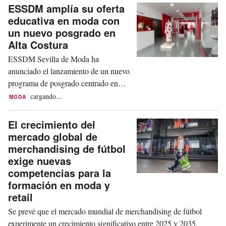
requerirá una colaboración más
ESSDM amplía su oferta
estrecha entre la educación, las
educativa en moda con
comunidades y las pequeñas y
un nuevo posgrado en
medianas empresas (pymes).
Alta Costura
Elaborado por investigadores del
ESSDM Sevilla de Moda ha
Instituto...
anunciado el lanzamiento de un nuevo
programa de posgrado centrado en
técnicas de Alta Costura, ampliando
cargando...
MODA
así su papel en la formación
especializada en moda a través de la
El crecimiento del
Cátedra de Moda Andaluza. El nuevo
mercado global de
máster, titulado Máster en Técnicas de
merchandising de fútbol
Alta Costura: Artesanía y Moda de
exige nuevas
Autor, comenzará en octubre de 2026
competencias para la
y...
formación en moda y
retail
Se prevé que el mercado mundial de merchandising de fútbol
experimente un crecimiento significativo entre 2025 y 2035,