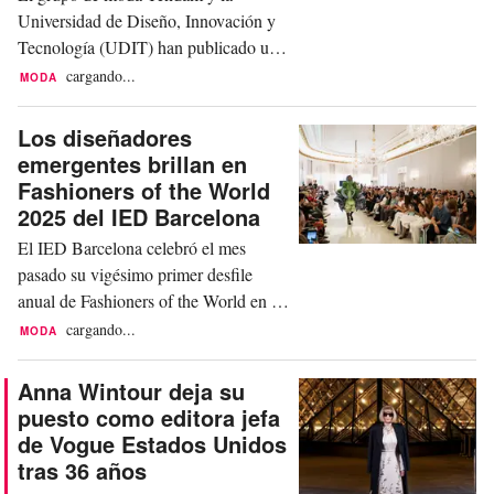
Universidad de Diseño, Innovación y
Tecnología (UDIT) han publicado un
estudio pionero que analiza la huella
cargando...
MODA
de carbono del consumidor en el e-
commerce de moda, ofreciendo nuevos
Los diseñadores
conocimientos basados en datos sobre
emergentes brillan en
el impacto medioambiental de las
Fashioners of the World
compras online en el sector. Titulada
2025 del IED Barcelona
“Huella de Carbono del...
El IED Barcelona celebró el mes
pasado su vigésimo primer desfile
anual de Fashioners of the World en el
Palau Reial de Pedralbes, donde se
cargando...
MODA
exhibieron las colecciones finales de
sus estudiantes graduados en diseño de
Anna Wintour deja su
moda. El evento de este año fue el más
puesto como editora jefa
grande en la historia de la escuela, con
de Vogue Estados Unidos
veinticinco colecciones tanto del
tras 36 años
Grado en Diseño...