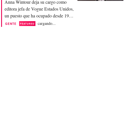
Anna Wintour deja su cargo como
editora jefa de Vogue Estados Unidos,
un puesto que ha ocupado desde 1988.
El anuncio se realizó durante una
cargando...
GENTE
FEATURED
reunión de personal el martes. Wintour
seguirá siendo directora editorial
global de Vogue y directora de
contenido en Condé Nast. Esta
decisión forma parte de la
reestructuración global en curso de
Condé...