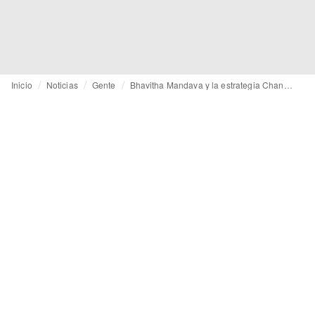
Inicio
Noticias
Gente
Bhavitha Mandava y la estrategia Chanel: el nuevo manual del casting de lujo