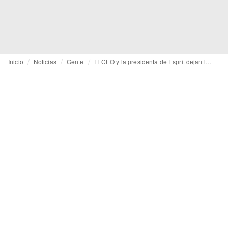
Inicio
Noticias
Gente
El CEO y la presidenta de Esprit dejan la empresa en plena reestructuración del grupo