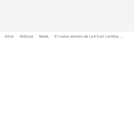
Inicio
Noticias
Moda
El nuevo servicio de Levi’s en Londres permite diseñar jeans a medida