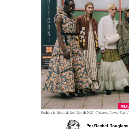
MO
Fashion in Helsinki, Rolf Ekroth 2025.
Créditos: Joonas Sdiri /
Por Rachel Douglass