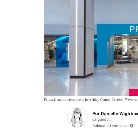
Primark anchor store opens in Ashley Centre.
Credits: Primark
Por Danielle Wightm
cargando...
Automated translation
i