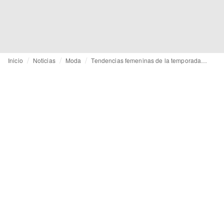
Inicio
Noticias
Moda
Tendencias femeninas de la temporada SS25 de Resort: “Very demure, very mindful”