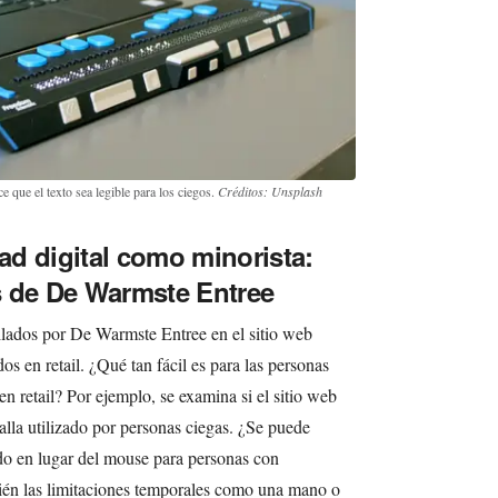
ce que el texto sea legible para los ciegos.
Créditos: Unsplash
dad digital como minorista:
s de De Warmste Entree
ilados por De Warmste Entree en el sitio web
os en retail. ¿Qué tan fácil es para las personas
n retail? Por ejemplo, se examina si el sitio web
alla utilizado por personas ciegas. ¿Se puede
ado en lugar del mouse para personas con
ién las limitaciones temporales como una mano o