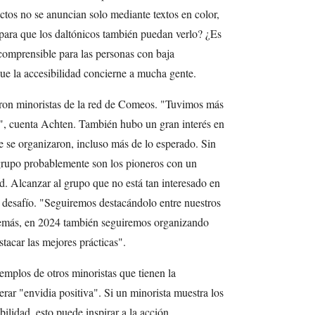
ctos no se anuncian solo mediante textos en color,
 para que los daltónicos también puedan verlo? ¿Es
comprensible para las personas con baja
ue la accesibilidad concierne a mucha gente.
itaron minoristas de la red de Comeos. "Tuvimos más
s", cuenta Achten. También hubo un gran interés en
ue se organizaron, incluso más de lo esperado. Sin
e grupo probablemente son los pioneros con un
ad. Alcanzar al grupo que no está tan interesado en
 desafío. "Seguiremos destacándolo entre nuestros
más, en 2024 también seguiremos organizando
tacar las mejores prácticas".
emplos de otros minoristas que tienen la
erar "envidia positiva". Si un minorista muestra los
bilidad, esto puede inspirar a la acción.