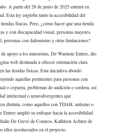
año. A partir del 28 de junio de 2025 entrará en
d. Esta ley engloba tanto la accesibilidad del
 tiendas físicas. Pero, ¿cómo hacer que una tienda
gas y con discapacidad visual, personas mayores,
l, personas con daltonismo y otras limitaciones?
ga de apoyo a los minoristas, De Warmste Entree, dio
ágina web destinada a ofrecer orientación clara
n las tiendas físicas. Esta iniciativa abordó
cluyendo aquellas pertinentes para personas con
sual o ceguera, problemas de audición o sordera, así
ad intelectual o neurodivergentes que
era distinta, como aquellos con TDAH, autismo o
e Entree amplió su enfoque hacia la accesibilidad
athalie De Greve de Comeos, Kathleen Achten de
s ellos involucrados en el proyecto.