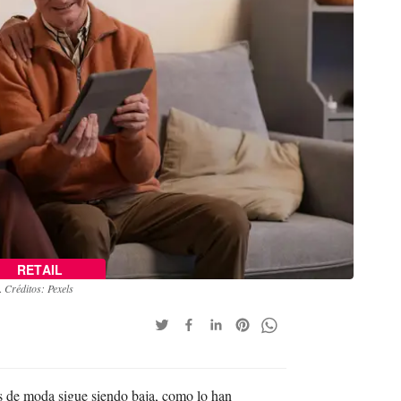
RETAIL
a.
Créditos: Pexels
das de moda sigue siendo baja, como lo han