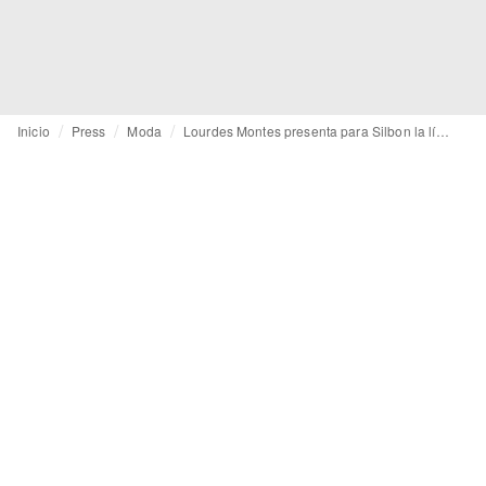
Inicio
Press
Moda
Lourdes Montes presenta para Silbon la línea de bolsos más solidaria del mercado