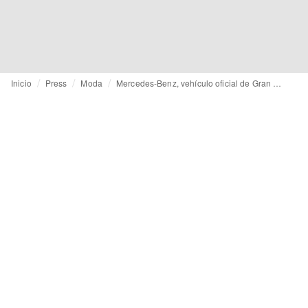
Inicio
Press
Moda
Mercedes-Benz, vehículo oficial de Gran Canaria Swim Week by Moda Cálida