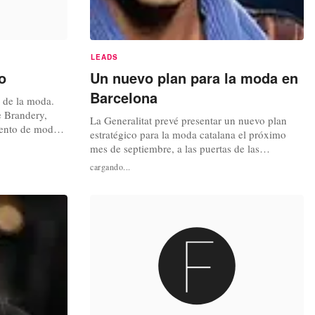
LEADS
o
Un nuevo plan para la moda en
Barcelona
 de la moda.
he Brandery,
La Generalitat prevé presentar un nuevo plan
evento de moda
estratégico para la moda catalana el próximo
ientes, que se
mes de septiembre, a las puertas de las
 Febrero. El
elecciones autonómicas catalanas, con una línea
cargando...
esaparecidas
de acción esencialmente continuista, según han
ona, parece
avanzado a laagencia Efe fuentes del sector. El
plan se presentó de forma interna a algunos de
los principales...