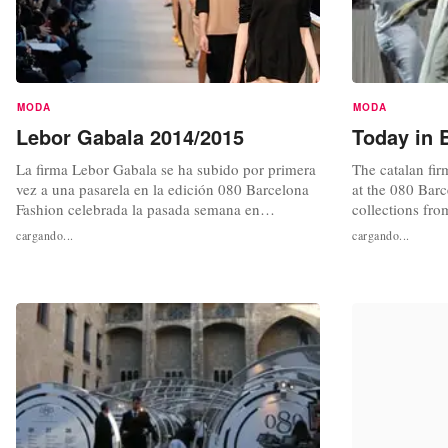
MODA
MODA
Lebor Gabala 2014/2015
Today in B
La firma Lebor Gabala se ha subido por primera
The catalan fi
vez a una pasarela en la edición 080 Barcelona
at the 080 Bar
Fashion celebrada la pasada semana en
collections fr
Barcelona. La nueva colección de LeborGabala
including estab
cargando...
cargando...
para el otoño-invierno 2014-2015 presenta una
Mango, TCN and,
mujer activa, tanto femenina como masculina en
Barcelona. The 
un ambiente urbano y cosmopolita.
February at th
Glòries Square,