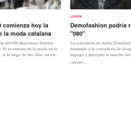
LEADS
0 comienza hoy la
Demofashion podría r
 la moda catalana
"080"
ión del 080 Barcelona Fashion
La consultora de moda Demofash
s 26 la semana de la moda en la
demandó a la conselleria de Jos
. A lo largo de tres días, un total
impago y precipitó la marcha del 
 presentarán en la Fira sus
Comercio, Emili Valdero, del ne
cargando...
a la temporada otoño-invierno
diseño textil, podría volver a hac
apasarela del certamen de moda
organización del “Barcelona 080
ue impulsa la Generalitat de
publicó el diario ABC,el rumor 
más del...
Mustarós, responsable de Demofa