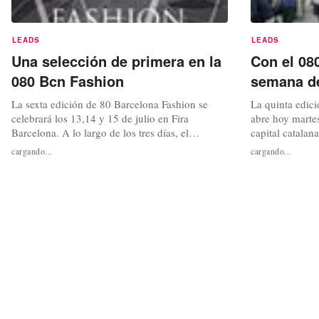
LEADS
LEADS
Una selección de primera en la
Con el 08
080 Bcn Fashion
semana de
La sexta edición de 80 Barcelona Fashion se
La quinta edic
celebrará los 13,14 y 15 de julio en Fira
abre hoy marte
Barcelona. A lo largo de los tres días, el
capital catalana
pabellón 1 y la Plaça del Univers albergarán este
de 18 creadores
cargando...
cargando...
evento que contará con un calendario de desfiles
propuestas par
integradopor un total de 18 diseñadores que
2010-2011 en l
presentarán sus propuestas para la temporada de
independiente q
Primavera-Verano 2011. Adem...
Catalunya. Ade