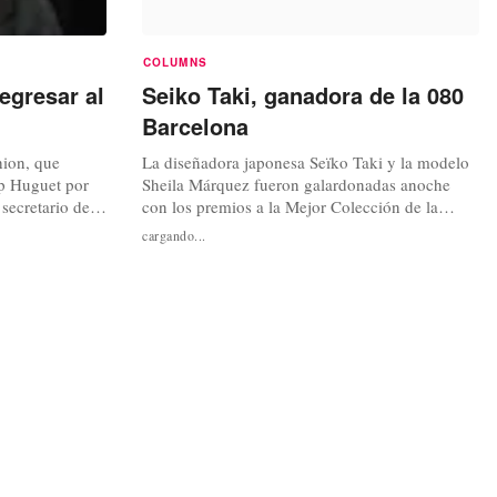
COLUMNS
egresar al
Seiko Taki, ganadora de la 080
Barcelona
ion, que
La diseñadora japonesa Seïko Taki y la modelo
ep Huguet por
Sheila Márquez fueron galardonadas anoche
secretario de
con los premios a la Mejor Colección de la
gociado del
Pasarela 080 y a la Mejor Modelo,
cargando...
erse cargo de la
respectivamente. El primero, dotado con 20.000
”. Según
euros, fue otorgado por el jurado internacional
de que Vicenç
del certamen y el segundo por los propios
shion,...
diseñadores. Con estos galardones, la...