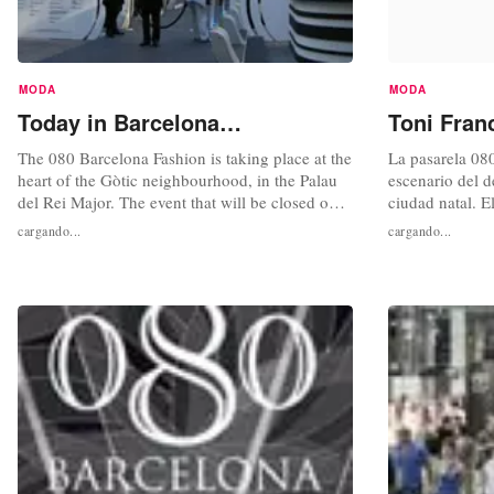
MODA
MODA
Today in Barcelona…
Toni Fran
The 080 Barcelona Fashion is taking place at the
La pasarela 08
heart of the Gòtic neighbourhood, in the Palau
escenario del d
del Rei Major. The event that will be closed on
ciudad natal. E
Saturday with a masterclass from the iconic
en el recinto h
cargando...
cargando...
designer Pierre Cardin, involves designers and
Barcelona “See
consolidated fashion brands such as Mango,
libertad y movi
Desigual and TCN. Live video here.
2012, acompaña
diseñador estad