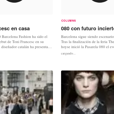
COLUMNS
cesc en casa
080 con futuro inciert
0 Barcelona Fashion ha sido el
Barcelona sigue siendo escenario
ebut de Toni Francesc en su
Tras la finalización de la feria T
l diseñador catalán ha presentado
hoyse inició la Pasarela 080 el 
istórico de la Universidad de
que reúne a diseñadores independ
cargando...
kers”, una propuesta cargada de
celebrará hasta el miércoles 2 de
lidad para la primavera-verano de
080, que tomó el relevo de las d
da por los zapatos del
Pasarela Gaudí y Pasarela Barcel
ounidense Jeffrey...
tener un futuro incierto...