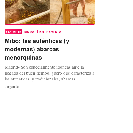
|
MODA
ENTREVISTA
FEATURED
Mibo: las auténticas (y
modernas) abarcas
menorquinas
Madrid- Son especialmente idóneas ante la
llegada del buen tiempo, ¿pero qué caracteriza a
las auténticas, y tradicionales, abarcas
menorquinas? A esa pregunta viene a
cargando...
respondernos Bosco Moll. Antiguo director
técnico de producto del grupo Mascaró y
cofundador, junto a Miguel Pascual, de la firma
Mibo. Marca especializada en la fabricación
de...