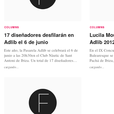
COLUMNS
COLUMNS
17 diseñadores desfilarán en
Lucila Mo
Adlib el 6 de junio
Adlib 201
Este año, la Pasarela Adlib se celebrará el 6 de
En el IX Concu
junio a las 20h30en el Club Nàutic de Sant
Balearesque se 
Antoni de Ibiza. Un total de 17 diseñadores
Pachá de Ibiza,
presentarán sus colecciones y entre ellos los
Lucila Mougan.
cargando...
cargando...
alumnos de la Escola d’Arts i Oficis de Eivissa.
Pasarela Adlib
El Consell d’Eivissa aporta este año un total de
aniversario, es
90.000 euros más 10.000 que destinarán a la
contado con u
Pasarela de Jóvenes...
Lomana, Berta C