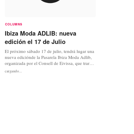
COLUMNS
Ibiza Moda ADLIB: nueva
edición el 17 de Julio
El próximo sábado 17 de julio, tendrá lugar una
nueva ediciónde la Pasarela Ibiza Moda Adlib,
organizada por el Consell de Eivissa, que trarerá
a la isla pitiusa lo mejor de la moda insular. El
cargando...
parque Reina Sofía, volverá a acoger las
creaciones de los diseñadores ibicencos;
Beatrice San Francisco, Esencia Adlib Ibiza,
Luis Ferrer, Piluca...