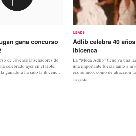
LEADS
ugan gana concurso
Adlib celebra 40 año
2
ibicenca
rso de Jóvenes Diseñadores de
La “Moda Adlib” tiene ya una lar
ha celebrado ayer en el Hotel
una importante fuerza tanto a nive
 la ganadora ha sido la ibicenca
económico, como de atracción tur
 Amparado en el marco de la
y esta semana celebrará su 40º an
cargando...
 2012, que celebra su 40
concepto comenzó en el año 1972
ta cita con la moda joven ha
llegada a la isla dela “princesa” 
n jurado formado por Carmen
Mihailovich. A finales de los año
ollado, María Patiño, Alberto...
la llegada a las...