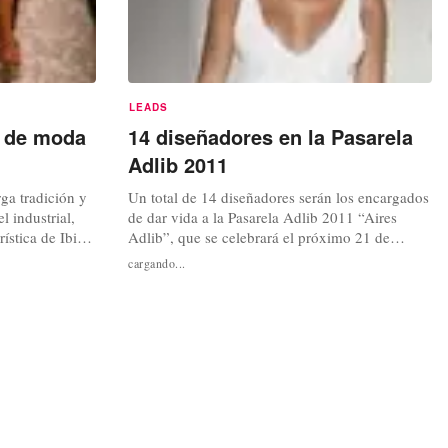
LEADS
s de moda
14 diseñadores en la Pasarela
Adlib 2011
ga tradición y
Un total de 14 diseñadores serán los encargados
l industrial,
de dar vida a la Pasarela Adlib 2011 “Aires
ística de Ibiza
Adlib”, que se celebrará el próximo 21 de
iver sario. Este
septiembre en Ibiza, en Sant Miquel de Balansat.
cargando...
, con la
En la pasarela, inspirada en el norte de la isla y
serbia Smilja
en el vientode Tramontana, doce diseñadores
s sesenta, con
textiles y dos de joyas presentarán las
colecciones creadas...