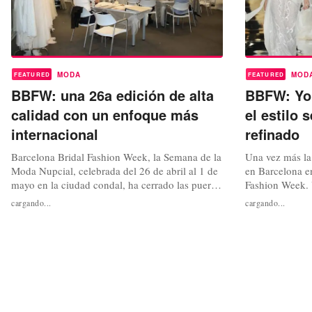
MODA
MOD
FEATURED
FEATURED
BBFW: una 26a edición de alta
BBFW: Yol
calidad con un enfoque más
el estilo 
internacional
refinado
Barcelona Bridal Fashion Week, la Semana de la
Una vez más la 
Moda Nupcial, celebrada del 26 de abril al 1 de
en Barcelona e
mayo en la ciudad condal, ha cerrado las puertas
Fashion Week. 
de su 26 edición que se caracteriza como la más
setenteros daba
cargando...
cargando...
internacional de su trayectoria. Gracias a la
moderna y bohe
mayor presencia de las grandes marcas de moda
chic para el 20
nupcial y de prêt-à-couture nacionales e
de encajes de 
internacionales, de...
trabajo minuci