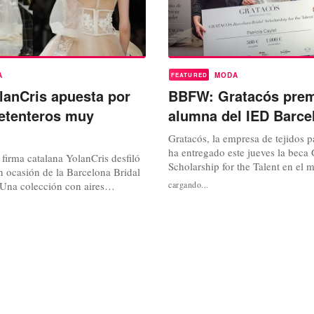
A
MODA
FEATURED
anCris apuesta por
BBFW: Gratacós prem
setenteros muy
alumna del IED Barce
Gratacós, la empresa de tejidos pa
ha entregado este jueves la beca 
firma catalana YolanCris desfiló
Scholarship for the Talent en el 
n ocasión de la Barcelona Bridal
Barcelona Bridal Fashion Week. 
Una colección con aires
cargando...
reconocimiento premia el proyec
 el paso a una novia a la vez
destacado del Postgrado en Diseñ
mia. En esta apuesta elegante y
de novia y ceremonia del IED Ba
17, destacaban la superposición
Superior de Disseny. La beca está
seda bordados en blanco con un
oso hecho a mano...