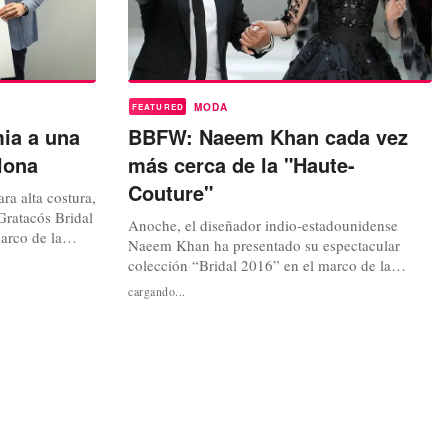
MODA
FEATURED
ia a una
BBFW: Naeem Khan cada vez
lona
más cerca de la "Haute-
Couture"
ra alta costura,
Gratacós Bridal
Anoche, el diseñador indio-estadounidense
marco de la
Naeem Khan ha presentado su espectacular
Este
colección “Bridal 2016” en el marco de la
to más
Barcelona Bridal Fashion Week (BBFW). El
cargando...
o de vestidos
diseñador, nacido en Mumbai (India) y afincado
rcelona Escola
en Nueva York viste actualmente a muchas
...
celebridades como Michelle Obama, Noor de
Jordania, Jennifer López, Anne Hathaway,
Minnie...