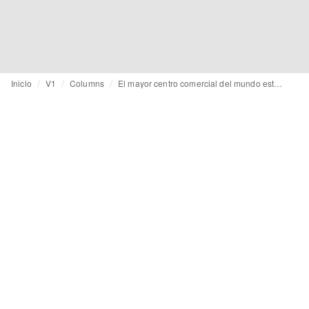
Inicio
V1
Columns
El mayor centro comercial del mundo estará en los Emiratos Árabes