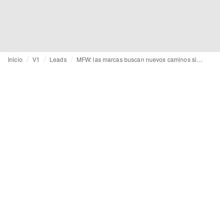
Inicio
V1
Leads
MFW: las marcas buscan nuevos caminos sin cohesión