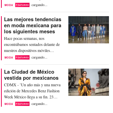
canta:México lindo y querido, si
cargando...
MODA
FEATURED
muero lejos de ti….; no es sólo la
canción de nuestros corazones,
Las mejores tendencias
también representa el sentimiento que
en moda mexicana para
tenemos por un país que nos ha dado
los siguientes meses
mucho: cultura, colores, siluetas, pero
Hace pocas semanas, nos
sobre todo… historias que contar.
encontrábamos sentados delante de
Sin...
nuestros dispositivos móviles
deslizando nuestro dedo en nuestras
cargando...
MODA
FEATURED
pantallas en Instagram, observando
imágenes de lo que estaba pasando
La Ciudad de México
sobre las pasarelas de FashionWeek
vestida por mexicanos
México… claro, existen los
CDMX - ’Un año más y una nueva
afortunados que lo vivieron en vivo y a
edición de Mercedes Benz Fashion
todo color y que fueron ellos quienes
Week México llega a su fin. 23
nos deleitaban...
diseñadores, en 6 locaciones diferentes
cargando...
MODA
FEATURED
al rededor de la Ciudad de México,