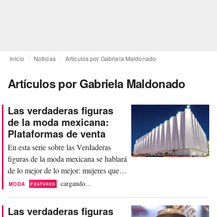
Inicio
Noticias
Artículos por Gabriela Maldonado
Artículos por Gabriela Maldonado
Las verdaderas figuras
de la moda mexicana:
Plataformas de venta
En esta serie sobre las Verdaderas
figuras de la moda mexicana se hablará
de lo mejor de lo mejor: mujeres que
han hecho lo imposible por lograr sus
cargando...
MODA
FEATURED
metas; hombres que sin su trabajo, la
moda no sería lo mismo; empresas que
Las verdaderas figuras
han hecho de la moda un factor