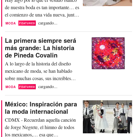
tiene limites y...
de nuestra boda es tan importante… es
el comienzo de una vida nueva, junto a
la persona que escogiste para pasar el
cargando...
MODA
FEATURED
resto de tu vida. Es el vestido blanco
que concreta todas las decisiones que
La primera siempre será
haz tomado antes de llegar a ese
más grande: La historia
momento, es tu personalidad y
de Pineda Covalin
compromiso juntos en equilibrio para
A lo largo de la historia del diseño
presentarte a...
mexicano de moda, se han hablado
sobre muchas cosas, sus increibles
inspiraciones, su manufactura, su
cargando...
MODA
FEATURED
producción, sus diseñadores y su
creatividad, pero de algo que es
México: Inspiración para
hablado por muchos pero
la moda internacional
profundizado por pocos, es la historia
CDMX - Recuerdan aquella canción
del éxito de una de las casa de moda
de Jorge Negrete, el himno de todos
más importantes del país: Pineda
los mexicanos,… esa que
Covalin....