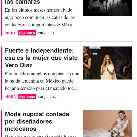
las cámaras
que ha logrado lo innimaginable: traer
En los últimos meses hemos vivido
el verdadero...
algo poco común en las calles de las
ciudades más importantes de México,
y esto es un nuevo estilo masculino
cargando...
MODA
FEATURED
que esta apareciendo y sorprendiendo
a todos en todas las esquinas del país.
Fuerte e independiente:
¿Como lo sabemos? Todo comenzó
esa es la mujer que viste
con la inauguración de la semana de la
Vero Díaz
moda en México en el mes de Abril,
Para muchos aquellos que piensan que
cuando en el desfile...
la moda femenina en México puede
llegar a ser sólo para el mercado local,
está muy equivocado. La diseñadora
cargando...
MODA
FEATURED
mexicana, Vero Díaz ha dejado muy
en claro que ella viste a la mujer fuerte
Moda nupcial contada
e independiente, aquella que rompe
por diseñadores
barreras, que tiene un estilo propio,
mexicanos
original y definido, aquella que no
Hay algo por lo que el vestido blanco