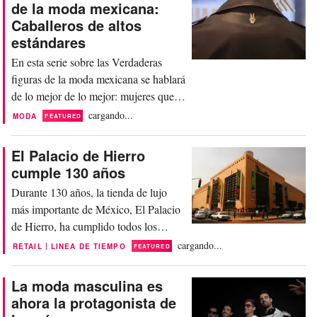
de la moda mexicana:
importante dentro de la economía del
Caballeros de altos
país; plataformas que gracias a ellas, la
estándares
moda mexicana...
En esta serie sobre las Verdaderas
figuras de la moda mexicana se hablará
de lo mejor de lo mejor: mujeres que
han hecho lo imposible por lograr sus
cargando...
MODA
FEATURED
metas; hombres que sin su trabajo, la
moda no sería lo mismo; empresas que
El Palacio de Hierro
han hecho de la moda un factor
cumple 130 años
importante dentro de la economía del
Durante 130 años, la tienda de lujo
país; plataformas que gracias a ellas, la
más importante de México, El Palacio
moda mexicana...
de Hierro, ha cumplido todos los
sueños de los amantes de la moda y el
cargando...
|
RETAIL
LINEA DE TIEMPO
FEATURED
lujo en el país. No sólo es una de las
tienda departamentales con mayor
La moda masculina es
poder en el sector del retail en México,
ahora la protagonista de
también, es una de las pocas tiendas