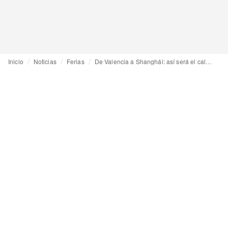
Inicio
Noticias
Ferias
De Valencia a Shanghái: así será el calendario ferial del sector infantil en 2026