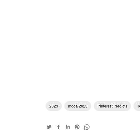
2023
moda 2023
Pinterest Predicts
T