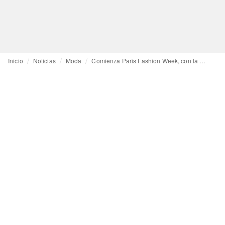
Inicio
Noticias
Moda
Comienza Paris Fashion Week, con la despedida de Pieter Mulier y el debut de Antonin Tron en Balmain