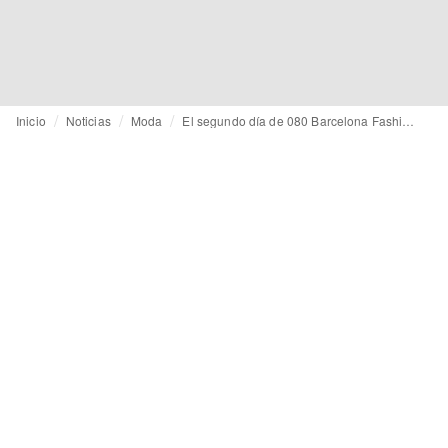
Inicio
Noticias
Moda
El segundo día de 080 Barcelona Fashion: abrigos activistas y la realidad del sueño americano