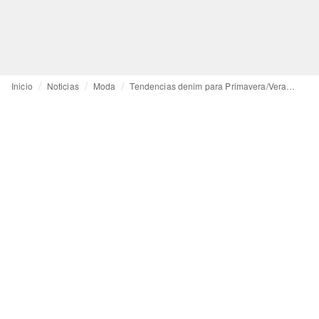
Inicio
Noticias
Moda
Tendencias denim para Primavera/Verano 2026: Lo nuevo en estructuras, tratamientos y acabados