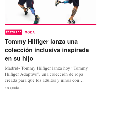
MODA
FEATURED
Tommy Hilfiger lanza una
colección inclusiva inspirada
en su hijo
Madrid- Tommy Hilfiger lanza hoy “Tommy
Hilfiger Adaptive”, una colección de ropa
creada para que los adultos y niños con
discapacidad puedan vestirse con mayor
cargando...
facilidad. La colección cuenta con el mismo
estilo de la mítica firma americana pero ha sido
diseñada para facilitar el movimiento con cierres
más fáciles, soluciones para vestirse...