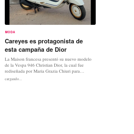
MODA
Careyes es protagonista de
esta campaña de Dior
La Maison francesa presentó su nuevo modelo
de la Vespa 946 Christian Dior, la cual fue
rediseñada por Maria Grazia Chiuri para
representar la dolce vita. Para desvelar este
cargando...
nuevo modelo, la fotógrafa Pamela Hanson
eligió México como el escenario ideal para
envolver la Vespa. En particular, la playa de
Careyes ubicada en el estado de Jalisco fue...